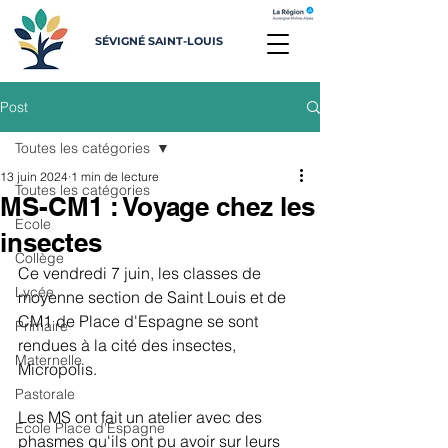
SÉVIGNÉ SAINT-LOUIS
Post
Toutes les catégories
13 juin 2024
1 min de lecture
Toutes les catégories
MS-CM1 : Voyage chez les
Ecole
insectes
Collège
Ce vendredi 7 juin, les classes de 
Lycée
moyenne section de Saint Louis et de 
CM1 de Place d'Espagne se sont 
Primaire
rendues à la cité des insectes, 
Maternelle
Micropolis.
Pastorale
Les MS ont fait un atelier avec des 
Ecole Place d'Espagne
phasmes qu'ils ont pu avoir sur leurs 