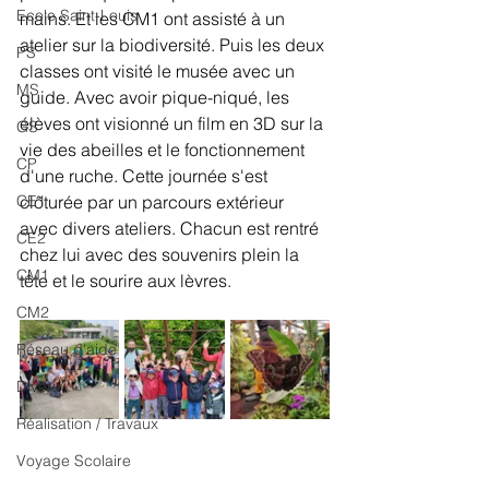
Ecole Saint-Louis
mains. Et les CM1 ont assisté à un 
atelier sur la biodiversité. Puis les deux 
PS
classes ont visité le musée avec un 
MS
guide. Avec avoir pique-niqué, les 
élèves ont visionné un film en 3D sur la 
GS
vie des abeilles et le fonctionnement 
CP
d'une ruche. Cette journée s'est 
CE1
clôturée par un parcours extérieur 
avec divers ateliers. Chacun est rentré 
CE2
chez lui avec des souvenirs plein la 
CM1
tête et le sourire aux lèvres.
CM2
Réseau d'aide
Divers
Réalisation / Travaux
Voyage Scolaire