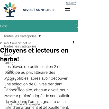
SÉVIGNÉ SAINT-LOUIS
Post
Toutes les catégories
20 mai
1 min de lecture
Toutes les catégories
Citoyens et lecteurs en
Ecole
herbe!
Collège
Les élèves de petite section 2 ont 
Lycée
participé au prix littéraire des 
Incorruptibles: après avoir découvert 
Primaire
une sélection de 6 livres pendant 
Maternelle
l'année scolaire, chacun a voté pour 
son titre préféré: dépôt de son bulletin 
Pastorale
de vote dans l'urne, signature de la 
Ecole Place d'Espagne
liste d'émargement et dépouillement. 