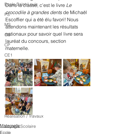
Ecole Saint-Louis
Dans la classe, c'est le livre 
Le 
crocodile à grandes dents
 de Michaël 
PS
Escoffier qui a été élu favori! Nous 
MS
attendons maintenant les résultats 
nationaux pour savoir quel livre sera 
GS
lauréat du concours, section 
CP
maternelle.
CE1
CE2
CM1
CM2
Réseau d'aide
Divers
Réalisation / Travaux
Maternelle
Voyage Scolaire
Ecole