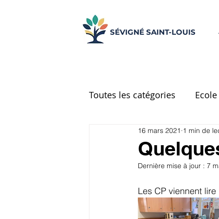
SÉVIGNÉ SAINT-LOUIS
Toutes les catégories
Ecole
16 mars 2021
1 min de le
Ecole Place d'Espagne
Quelques
Dernière mise à jour :
7 m
CM2
Réseau d'aide
Les CP viennent lire
UNSS
Centre de docu