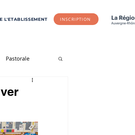
INSCRIPTION
DE L'ETABLISSEMENT
Pastorale
E1
CE2
CM1
iver
Arts Plastiques