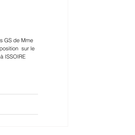
les GS de Mme 
sition  sur le 
 à ISSOIRE  