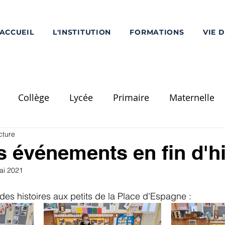
ACCUEIL
L'INSTITUTION
FORMATIONS
VIE 
Collège
Lycée
Primaire
Maternelle
cture
Ecole Saint-Louis
PS
MS
GS
CP
C
 événements en fin d'h
ai 2021
Divers
Réalisation / Travaux
Voyage Scolaire
 des histoires aux petits de la Place d'Espagne :
mentation
Pôle Supérieur
Chorale - Musique