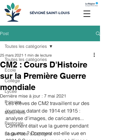
SÉVIGNÉ SAINT-LOUIS
Post
Toutes les catégories
25 mars 2021
1 min de lecture
Toutes les catégories
CM2 : Cours D'Histoire
Ecole
sur la Première Guerre
Collège
mondiale
Lycée
Dernière mise à jour :
7 mai 2021
Primaire
Les élèves de CM2 travaillent sur des 
journaux datant de 1914 et 1915 : 
Maternelle
analyse d'images, de caricatures... 
Pastorale
Comment était vue la guerre pendant 
la guerre ? Comment est-elle vue en 
Ecole Place d'Espagne