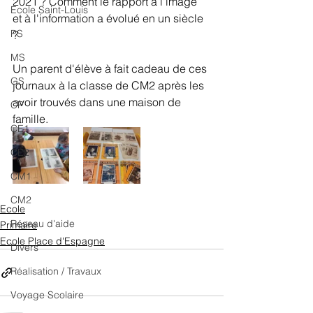
2021 ? Comment le rapport à l'image 
Ecole Saint-Louis
et à l'information a évolué en un siècle 
PS
?
MS
Un parent d'élève à fait cadeau de ces 
GS
journaux à la classe de CM2 après les 
avoir trouvés dans une maison de 
CP
famille. 
CE1
CE2
CM1
CM2
Ecole
Réseau d'aide
Primaire
Ecole Place d'Espagne
Divers
Réalisation / Travaux
Voyage Scolaire