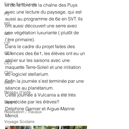
Ecole Saint-Louis
et de la flore de la chaîne des Puys 
avec une lecture du paysage, qui est 
PS
aussi au programme de 6e en SVT. Ils 
MS
ont aussi découvert une serre avec 
une végétation luxuriante ( plutôt de 
GS
l'ère primaire).
CP
Dans le cadre du projet faites des 
CE1
sciences des 6e1, les élèves ont eu un 
atelier sur les saisons avec une 
CE2
maquette Terre-Soleil et une initiation 
CM1
au logiciel stellarium.
Enfin la journée s'est terminée par une 
CM2
séance au planétarium.
Réseau d'aide
Cette journée à Vulcania a été très 
appréciée par les élèves!!
Divers
Delphine Garnier et Aigue-Marine 
Réalisation / Travaux
Menot.
Voyage Scolaire