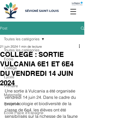
SÉVIGNÉ SAINT-LOUIS
Post
Toutes les catégories
21 juin 2024
1 min de lecture
Toutes les catégories
COLLEGE : SORTIE
Ecole
VULCANIA 6E1 ET 6E4
Collège
DU VENDREDI 14 JUIN
Lycée
2024
Primaire
Une sortie à Vulcania a été organisée 
Maternelle
vendredi 14 
juin 24. Dans le cadre du 
projet écologie et biodiversité de la 
Pastorale
classe de 6e4, les élèves ont été 
Ecole Place d'Espagne
sensibilisés sur la richesse de la faune 