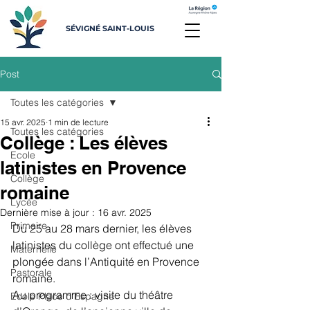
SÉVIGNÉ SAINT-LOUIS
Post
Toutes les catégories
15 avr. 2025
1 min de lecture
Toutes les catégories
Collège : Les élèves
Ecole
latinistes en Provence
Collège
romaine
Lycée
Dernière mise à jour :
16 avr. 2025
Primaire
Du 25 au 28 mars dernier, les élèves 
latinistes du collège ont effectué une 
Maternelle
plongée dans l’Antiquité en Provence 
Pastorale
romaine.
Au programme : visite du théâtre 
Ecole Place d'Espagne