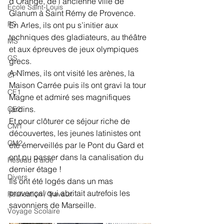
d’Orange, de l’ancienne ville de 
Ecole Saint-Louis
Glanum à Saint Rémy de Provence.
PS
En Arles, ils ont pu s’initier aux 
techniques des gladiateurs, au théâtre 
MS
et aux épreuves de jeux olympiques 
GS
grecs.
A Nîmes, ils ont visité les arènes, la 
CP
Maison Carrée puis ils ont gravi la tour 
CE1
Magne et admiré ses magnifiques 
jardins.
CE2
Et pour clôturer ce séjour riche de 
CM1
découvertes, les jeunes latinistes ont 
CM2
été émerveillés par le Pont du Gard et 
ont pu passer dans la canalisation du 
Réseau d'aide
dernier étage !
Divers
Ils ont été logés dans un mas 
provençal qui abritait autrefois les 
Réalisation / Travaux
savonniers de Marseille.
Voyage Scolaire