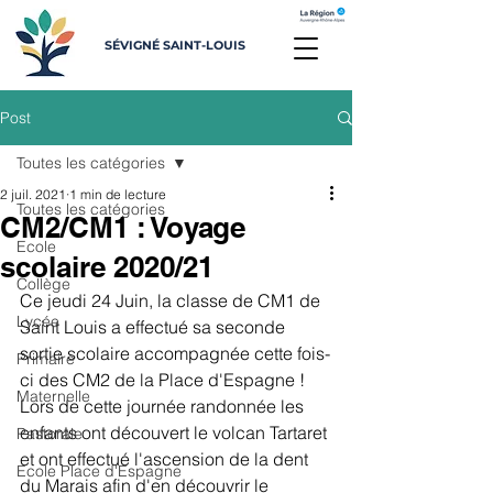
SÉVIGNÉ SAINT-LOUIS
Post
Toutes les catégories
2 juil. 2021
1 min de lecture
Toutes les catégories
CM2/CM1 : Voyage
Ecole
scolaire 2020/21
Collège
Ce jeudi 24 Juin, la classe de CM1 de 
Lycée
Saint Louis a effectué sa seconde 
sortie scolaire accompagnée cette fois-
Primaire
ci des CM2 de la Place d'Espagne ! 
Maternelle
Lors de cette journée randonnée les 
enfants ont découvert le volcan Tartaret 
Pastorale
et ont effectué l'ascension de la dent 
Ecole Place d'Espagne
du Marais afin d'en découvrir le 