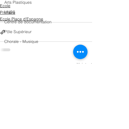
Arts Plastiques
Ecole
UNSS
Primaire
Ecole Place d'Espagne
Centre de documentation
Pôle Supérieur
Chorale - Musique
Voir tout
Posts récents