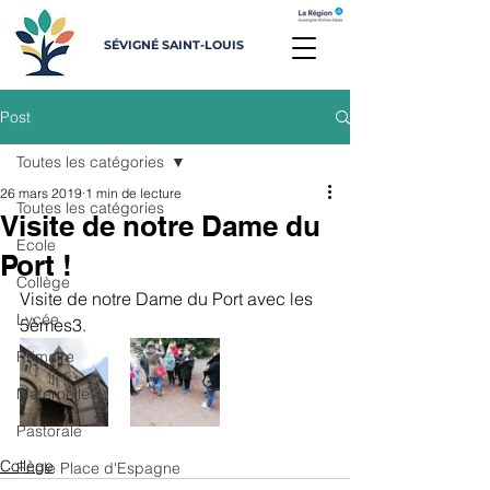
SÉVIGNÉ SAINT-LOUIS
Post
Toutes les catégories
26 mars 2019
1 min de lecture
Toutes les catégories
Visite de notre Dame du
Ecole
Port !
Collège
Visite de notre Dame du Port avec les 
Lycée
5èmes3.
Primaire
Maternelle
Pastorale
Collège
Ecole Place d'Espagne