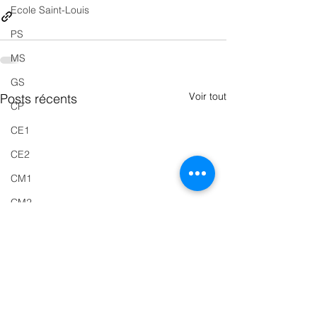
Ecole Saint-Louis
PS
MS
GS
Voir tout
Posts récents
CP
CE1
CE2
CM1
CM2
Réseau d'aide
Divers
Réalisation / Travaux
Voyage Scolaire