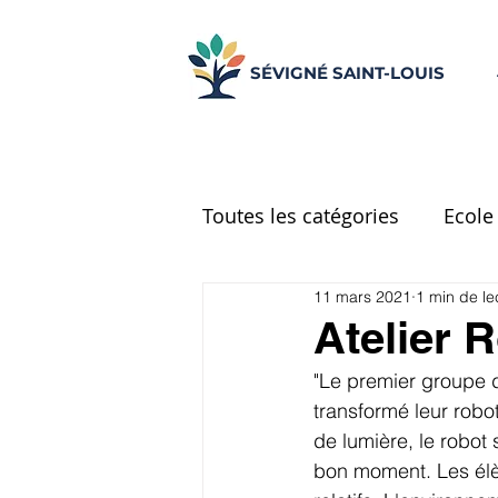
SÉVIGNÉ SAINT-LOUIS
Toutes les catégories
Ecole
11 mars 2021
1 min de le
Ecole Place d'Espagne
Atelier 
"Le premier groupe d
CM2
Réseau d'aide
transformé leur robot
de lumière, le robot 
bon moment. Les élè
UNSS
Centre de docu