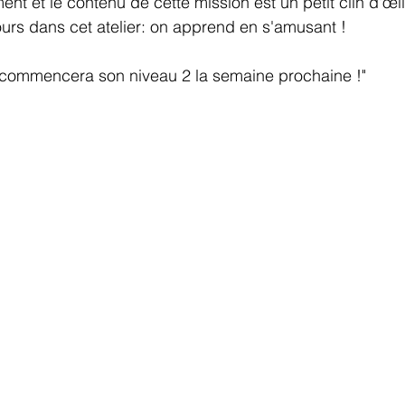
ment et le contenu de cette mission est un petit clin d'œil
urs dans cet atelier: on apprend en s'amusant !
commencera son niveau 2 la semaine prochaine !"