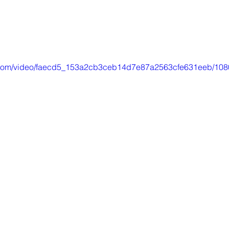
tic.com/video/faecd5_153a2cb3ceb14d7e87a2563cfe631eeb/108