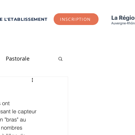
INSCRIPTION
DE L'ETABLISSEMENT
Pastorale
E1
CE2
CM1
 ont 
Arts Plastiques
isant le capteur 
n "bras" au 
s nombres 