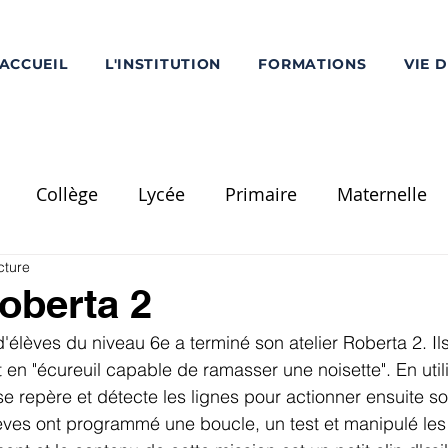
ACCUEIL
L'INSTITUTION
FORMATIONS
VIE 
Collège
Lycée
Primaire
Maternelle
cture
Ecole Saint-Louis
PS
MS
GS
CP
C
Roberta 2
'élèves du niveau 6e a terminé son atelier Roberta 2. Ils
Divers
Réalisation / Travaux
Voyage Scolaire
 en "écureuil capable de ramasser une noisette". En util
se repère et détecte les lignes pour actionner ensuite so
ves ont programmé une boucle, un test et manipulé le
mentation
Pôle Supérieur
Chorale - Musique