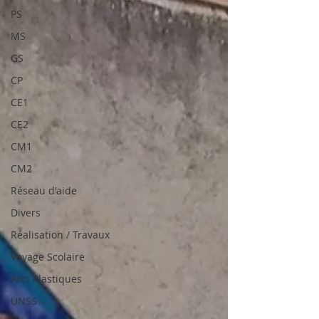
PS
MS
GS
CP
CE1
CE2
CM1
CM2
Réseau d'aide
Divers
Réalisation / Travaux
Voyage Scolaire
Arts Plastiques
UNSS