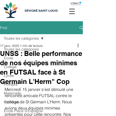
SÉVIGNÉ SAINT-LOUIS
Post
Toutes les catégories
17 janv. 2025
1 min de lecture
Toutes les catégories
UNSS : Belle performance
Ecole
de nos équipes minimes
Collège
en FUTSAL face à St
Lycée
Germain L'Herm" Cop
Primaire
Mercredi 15 janvier s’est déroulé une 
Maternelle
rencontre amicale FUTSAL contre le 
collège de St Germain L’Herm. Nous 
Pastorale
avions deux équipes minimes 
Ecole Place d'Espagne
présentes pour cette rencontre. Nos 