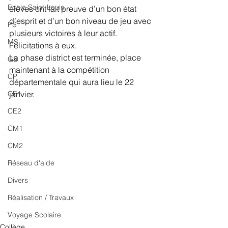
Ecole Saint-Louis
élèves ont fait preuve d’un bon état 
d’esprit et d’un bon niveau de jeu avec 
PS
plusieurs victoires à leur actif. 
MS
Félicitations à eux. 
La phase district est terminée, place 
GS
maintenant à la compétition 
CP
départementale qui aura lieu le 22 
CE1
janvier. 
CE2
CM1
CM2
Réseau d'aide
Divers
Réalisation / Travaux
Voyage Scolaire
Collège