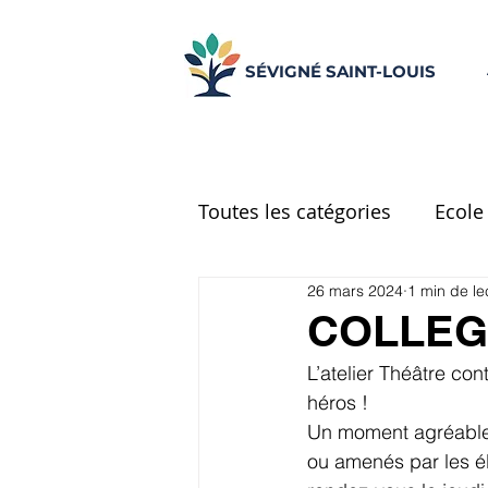
SÉVIGNÉ SAINT-LOUIS
Toutes les catégories
Ecole
26 mars 2024
1 min de le
Ecole Place d'Espagne
COLLEGE
L’atelier Théâtre co
CM2
Réseau d'aide
héros !
Un moment agréable 
ou amenés par les él
UNSS
Centre de docu