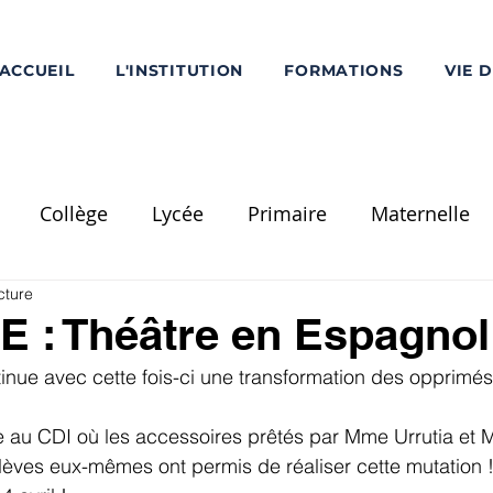
ACCUEIL
L'INSTITUTION
FORMATIONS
VIE 
Collège
Lycée
Primaire
Maternelle
cture
Ecole Saint-Louis
PS
MS
GS
CP
C
 : Théâtre en Espagnol
ntinue avec cette fois-ci une transformation des opprimé
Divers
Réalisation / Travaux
Voyage Scolaire
au CDI où les accessoires prêtés par Mme Urrutia et
èves eux-mêmes ont permis de réaliser cette mutation !
mentation
Pôle Supérieur
Chorale - Musique