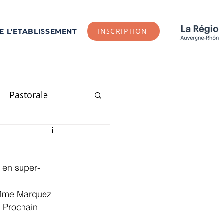
INSCRIPTION
DE L'ETABLISSEMENT
Pastorale
E1
CE2
CM1
s en super-
Arts Plastiques
 Mme Marquez 
 Prochain 