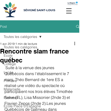
SÉVIGNÉ SAINT-LOUIS
Post
Toutes les catégories
1 avr. 2019
1 min de lecture
Toutes les catégories
Rencontre slam france
Ecole
québec
Collège
 Suite à la venue des jeunes 
Lycée
Québécois dans l'établissement le 7 
mars, Théo Bernard de 1ere ES a 
Primaire
réalisé une vidéo du spectacle où 
Maternelle
participaient nos trois élèves Timothée 
Selve (TL), Lisa Missonier (2nde 3) et 
Pastorale
Flavien Zepos (2nde 2).Les jeunes 
Ecole Place d'Espagne
Québécois de Gatineau dans 