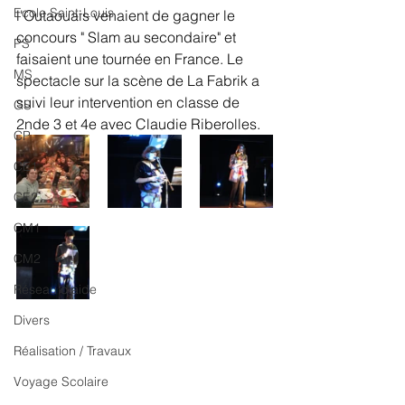
Ecole Saint-Louis
l'Outaouais venaient de gagner le 
concours " Slam au secondaire" et 
PS
faisaient une tournée en France. Le 
MS
spectacle sur la scène de La Fabrik a 
suivi leur intervention en classe de 
GS
2nde 3 et 4e avec Claudie Riberolles. 
CP
CE1
CE2
CM1
CM2
Réseau d'aide
Divers
Réalisation / Travaux
Voyage Scolaire