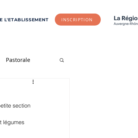
INSCRIPTION
DE L'ETABLISSEMENT
Pastorale
E1
CE2
CM1
tite section 
Arts Plastiques
et légumes 