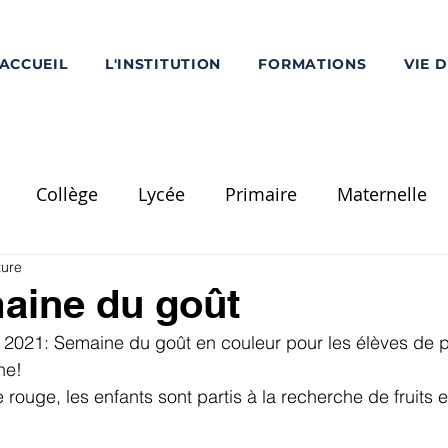
ACCUEIL
L'INSTITUTION
FORMATIONS
VIE 
Collège
Lycée
Primaire
Maternelle
ture
Ecole Saint-Louis
PS
MS
GS
CP
C
aine du goût
2021: Semaine du goût en couleur pour les élèves de pe
Divers
Réalisation / Travaux
Voyage Scolaire
ne!
 rouge, les enfants sont partis à la recherche de fruits 
mentation
Pôle Supérieur
Chorale - Musique