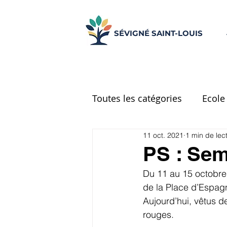
SÉVIGNÉ SAINT-LOUIS
Toutes les catégories
Ecole
11 oct. 2021
1 min de lec
Ecole Place d'Espagne
PS : Sem
Du 11 au 15 octobre 
CM2
Réseau d'aide
de la Place d’Espag
Aujourd’hui, vêtus de
rouges.
UNSS
Centre de docu