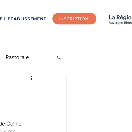
INSCRIPTION
DE L'ETABLISSEMENT
Pastorale
E1
CE2
CM1
Arts Plastiques
de Coline 
ont été 