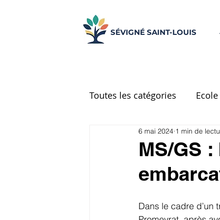
SÉVIGNÉ SAINT-LOUIS
Toutes les catégories
Ecole
6 mai 2024
1 min de lectu
Ecole Place d'Espagne
MS/GS : 
embarcat
CM2
Réseau d'aide
Dans le cadre d’un t
UNSS
Centre de docu
Promeyrat, après avoi