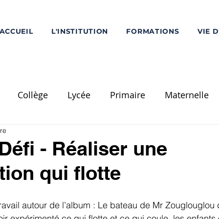
ACCUEIL
L'INSTITUTION
FORMATIONS
VIE 
Collège
Lycée
Primaire
Maternelle
re
Ecole Saint-Louis
PS
MS
GS
CP
C
Défi - Réaliser une
ion qui flotte
Divers
Réalisation / Travaux
Voyage Scolaire
ravail autour de l’album : Le bateau de Mr Zouglouglou 
mentation
Pôle Supérieur
Chorale - Musique
r expérimenté ce qui flotte et ce qui coule, les enfants 