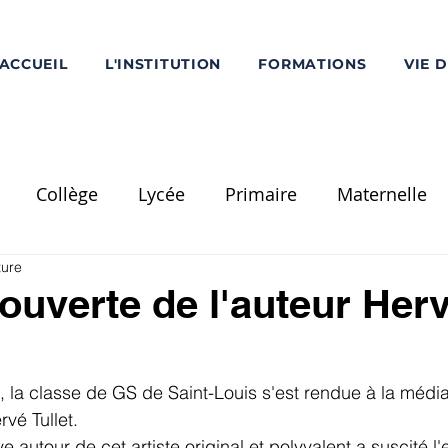
ACCUEIL
L'INSTITUTION
FORMATIONS
VIE 
Collège
Lycée
Primaire
Maternelle
ture
Ecole Saint-Louis
PS
MS
GS
CP
C
ouverte de l'auteur Her
Divers
Réalisation / Travaux
Voyage Scolaire
 la classe de GS de Saint-Louis s'est rendue à la médi
rvé Tullet.
mentation
Pôle Supérieur
Chorale - Musique
ve autour de cet artiste original et polyvalent a suscité 