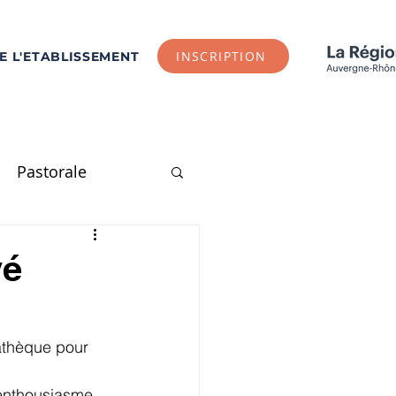
INSCRIPTION
DE L'ETABLISSEMENT
Pastorale
E1
CE2
CM1
vé
Arts Plastiques
athèque pour 
l'enthousiasme 