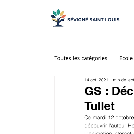
SÉVIGNÉ SAINT-LOUIS
Toutes les catégories
Ecole
14 oct. 2021
1 min de lec
Ecole Place d'Espagne
GS : Déc
Tullet
CM2
Réseau d'aide
Ce mardi 12 octobre,
découvrir l'auteur He
UNSS
Centre de docu
L'animation interacti