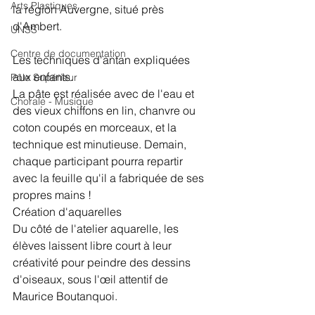
Arts Plastiques
la région Auvergne, situé près 
d'Ambert.
UNSS
Centre de documentation
Les techniques d'antan expliquées 
aux enfants.
Pôle Supérieur
La pâte est réalisée avec de l'eau et 
Chorale - Musique
des vieux chiffons en lin, chanvre ou 
coton coupés en morceaux, et la 
technique est minutieuse. Demain, 
chaque participant pourra repartir 
avec la feuille qu'il a fabriquée de ses 
propres mains ! 
Création d'aquarelles 
Du côté de l'atelier aquarelle, les 
élèves laissent libre court à leur 
créativité pour peindre des dessins 
d'oiseaux, sous l'œil attentif de 
Maurice Boutanquoi.