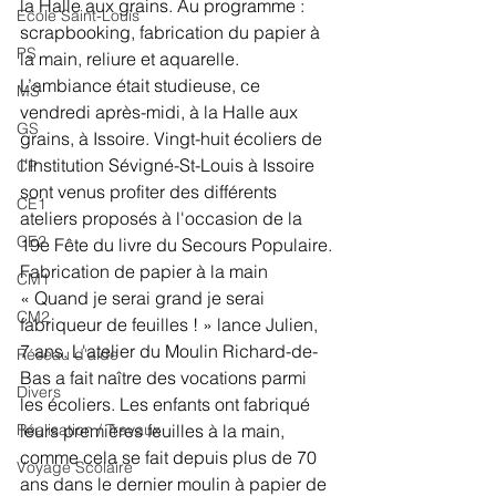
la Halle aux grains. Au programme : 
Ecole Saint-Louis
scrapbooking, fabrication du papier à 
PS
la main, reliure et aquarelle. 
L’ambiance était studieuse, ce 
MS
vendredi après-midi, à la Halle aux 
GS
grains, à Issoire. Vingt-huit écoliers de 
l'Institution Sévigné-St-Louis à Issoire 
CP
sont venus profiter des différents 
CE1
ateliers proposés à l'occasion de la 
CE2
19e Fête du livre du Secours Populaire.
Fabrication de papier à la main
CM1
« Quand je serai grand je serai 
CM2
fabriqueur de feuilles ! » lance Julien, 
7 ans. L'atelier du Moulin Richard-de-
Réseau d'aide
Bas a fait naître des vocations parmi 
Divers
les écoliers. Les enfants ont fabriqué 
Réalisation / Travaux
leurs premières feuilles à la main, 
comme cela se fait depuis plus de 70 
Voyage Scolaire
ans dans le dernier moulin à papier de 