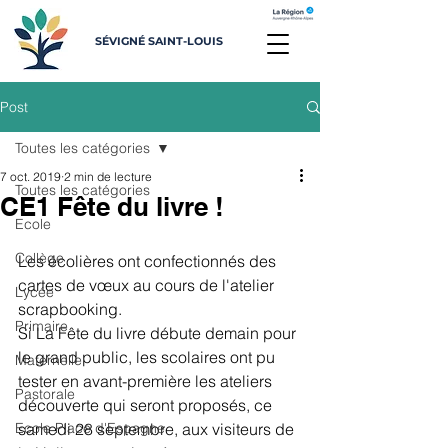
SÉVIGNÉ SAINT-LOUIS
Post
Toutes les catégories
7 oct. 2019
2 min de lecture
Toutes les catégories
CE1 Fête du livre !
Ecole
Collège
Les écolières ont confectionnés des 
cartes de vœux au cours de l'atelier 
Lycée
scrapbooking.
Primaire
Si La Fête du livre débute demain pour 
le grand public, les scolaires ont pu 
Maternelle
tester en avant-première les ateliers 
Pastorale
découverte qui seront proposés, ce 
Ecole Place d'Espagne
samedi 28 septembre, aux visiteurs de 